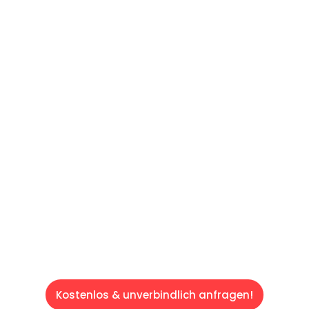
UNVERBINDLICHES ANGEBOT IN
UNTER 60 SEKUNDEN
:
Machen Sie sich bereit für einen
reibungslosen & sorgenfreien Umzug in Wien:
Erleben Sie, wie unser Expertenteam Ihren
Umzug schnell, sicher und effizient gestaltet.
Lassen Sie uns den schweren Teil
übernehmen & freuen Sie sich auf einen
entspannten und kostengünstigen Servive!
Kostenlos & unverbindlich anfragen!