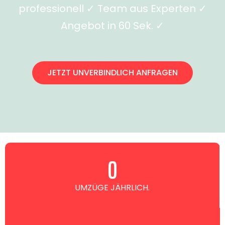
professionell ✓ Team aus Experten ✓
Angebot in 60 Sek. ✓
JETZT UNVERBINDLICH ANFRAGEN
0
UMZÜGE JÄHRLICH.