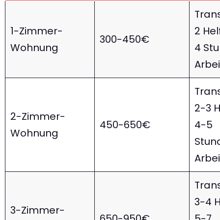
Trans
1-Zimmer-
2 Hel
300-450€
Wohnung
4 St
Arbei
Trans
2-3 H
2-Zimmer-
450-650€
4-5
Wohnung
Stun
Arbei
Trans
3-4 H
3-Zimmer-
650-950€
5-7