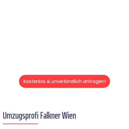
Erleben Sie, wie unser Expertenteam Ihren
Umzug schnell, sicher und effizient gestaltet.
Lassen Sie uns den schweren Teil
übernehmen & freuen Sie sich auf einen
entspannten und kostengünstigen Servive!
Kostenlos & unverbindlich anfragen!
Umzugsprofi Falkner Wien