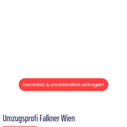
reibungslosen & sorgenfreien Umzug in Wien:
Erleben Sie, wie unser Expertenteam Ihren
Umzug schnell, sicher und effizient gestaltet.
Lassen Sie uns den schweren Teil
übernehmen & freuen Sie sich auf einen
entspannten und kostengünstigen Servive!
Kostenlos & unverbindlich anfragen!
Umzugsprofi Falkner Wien