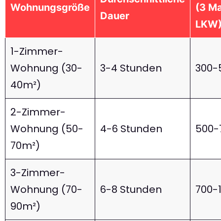
Wohnungsgröße
(3 M
Dauer
LKW
1-Zimmer-
Wohnung (30-
3-4 Stunden
300-
40m²)
2-Zimmer-
Wohnung (50-
4-6 Stunden
500-
70m²)
3-Zimmer-
Wohnung (70-
6-8 Stunden
700-
90m²)