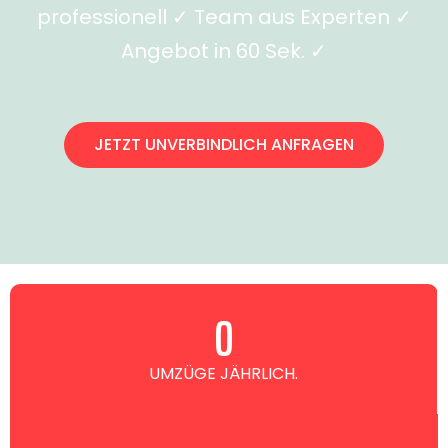
professionell ✓ Team aus Experten ✓
Angebot in 60 Sek. ✓
JETZT UNVERBINDLICH ANFRAGEN
0
UMZÜGE JÄHRLICH.