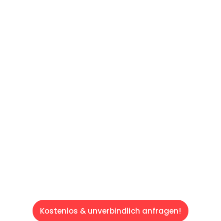
UNVERBINDLICHES ANGEBOT IN
UNTER 60 SEKUNDEN
:
Machen Sie sich bereit für einen
reibungslosen & sorgenfreien Umzug in Wien:
Erleben Sie, wie unser Expertenteam Ihren
Umzug schnell, sicher und effizient gestaltet.
Lassen Sie uns den schweren Teil
übernehmen & freuen Sie sich auf einen
entspannten und kostengünstigen Servive!
Kostenlos & unverbindlich anfragen!