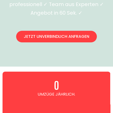
professionell ✓ Team aus Experten ✓
Angebot in 60 Sek. ✓
JETZT UNVERBINDLICH ANFRAGEN
0
UMZÜGE JÄHRLICH.