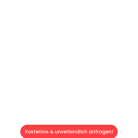
UNVERBINDLICHES ANGEBOT IN
UNTER 60 SEKUNDEN
:
Machen Sie sich bereit für einen
reibungslosen & sorgenfreien Umzug in Wien:
Erleben Sie, wie unser Expertenteam Ihren
Umzug schnell, sicher und effizient gestaltet.
Lassen Sie uns den schweren Teil
übernehmen & freuen Sie sich auf einen
entspannten und kostengünstigen Servive!
Kostenlos & unverbindlich anfragen!