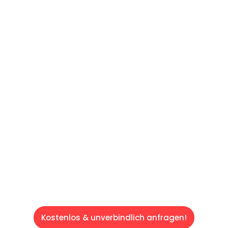
UNVERBINDLICHES ANGEBOT IN
UNTER 60 SEKUNDEN
:
Machen Sie sich bereit für einen
reibungslosen & sorgenfreien Umzug in Wien:
Erleben Sie, wie unser Expertenteam Ihren
Umzug schnell, sicher und effizient gestaltet.
Lassen Sie uns den schweren Teil
übernehmen & freuen Sie sich auf einen
entspannten und kostengünstigen Servive!
Kostenlos & unverbindlich anfragen!