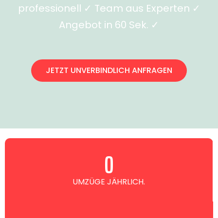
professionell ✓ Team aus Experten ✓
Angebot in 60 Sek. ✓
JETZT UNVERBINDLICH ANFRAGEN
0
UMZÜGE JÄHRLICH.