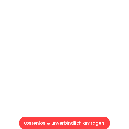
UNVERBINDLICHES ANGEBOT IN
UNTER 60 SEKUNDEN
:
Machen Sie sich bereit für einen
reibungslosen & sorgenfreien Umzug in Wien:
Erleben Sie, wie unser Expertenteam Ihren
Umzug schnell, sicher und effizient gestaltet.
Lassen Sie uns den schweren Teil
übernehmen & freuen Sie sich auf einen
entspannten und kostengünstigen Servive!
Kostenlos & unverbindlich anfragen!