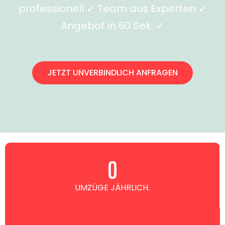
professionell ✓ Team aus Experten ✓
Angebot in 60 Sek. ✓
JETZT UNVERBINDLICH ANFRAGEN
0
UMZÜGE JÄHRLICH.