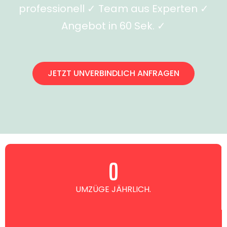
professionell ✓ Team aus Experten ✓
Angebot in 60 Sek. ✓
JETZT UNVERBINDLICH ANFRAGEN
0
UMZÜGE JÄHRLICH.