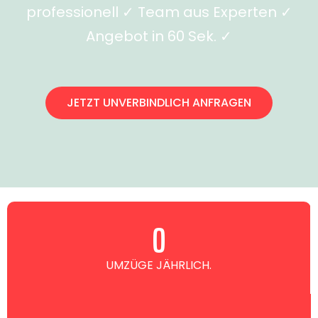
professionell ✓ Team aus Experten ✓
Angebot in 60 Sek. ✓
JETZT UNVERBINDLICH ANFRAGEN
0
UMZÜGE JÄHRLICH.