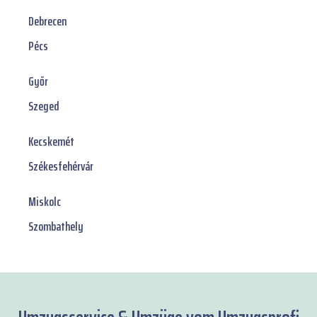
Debrecen
Pécs
Győr
Szeged
Kecskemét
Székesfehérvár
Miskolc
Szombathely