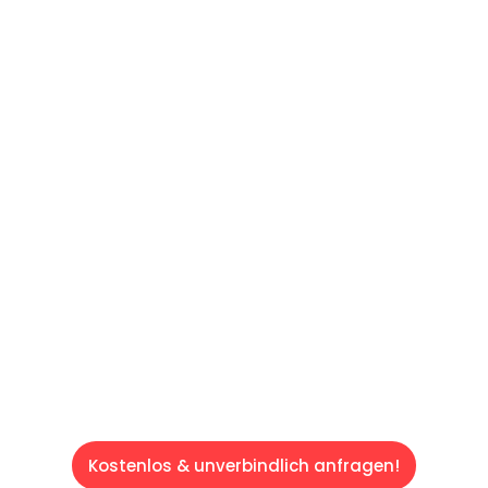
UNVERBINDLICHES ANGEBOT IN
UNTER 60 SEKUNDEN
:
Machen Sie sich bereit für einen
reibungslosen & sorgenfreien Umzug in Wien:
Erleben Sie, wie unser Expertenteam Ihren
Umzug schnell, sicher und effizient gestaltet.
Lassen Sie uns den schweren Teil
übernehmen & freuen Sie sich auf einen
entspannten und kostengünstigen Servive!
Kostenlos & unverbindlich anfragen!