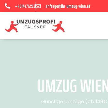
+4314171293
anfrage@ihr-umzug-wien.at
UMZUG WIEN 
Günstige Umzüge (ab 149€) 