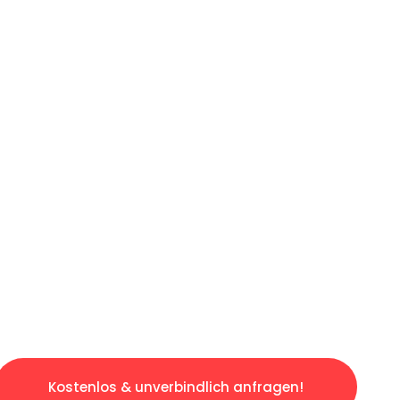
ICHES ANGEBOT IN
UNTER 60 S
gslosen & sorgenfreien Umzug in Wien: Erlebe
taltet. Lassen Sie uns den schweren Teil übe
tspannten und kostengünstigen Servive!
Kostenlos & unverbindlich anfragen!