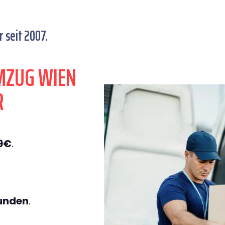
 seit 2007.
MZUG WIEN
R
9€
.
tunden
.