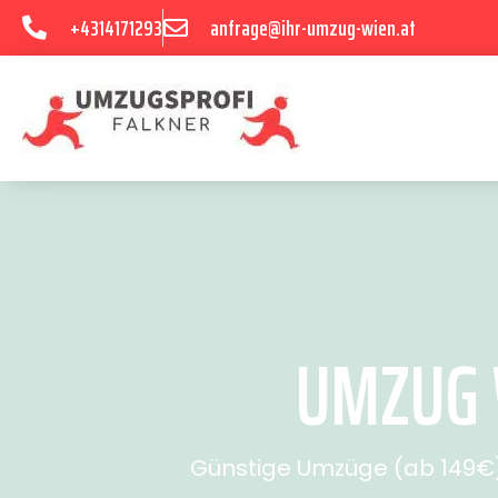
+4314171293
anfrage@ihr-umzug-wien.at
UMZUG W
Günstige Umzüge (ab 149€) 