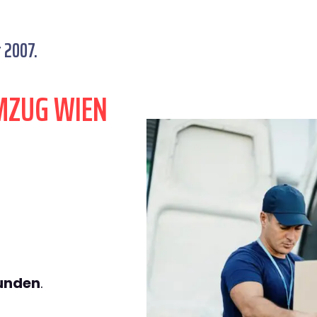
 2007.
MZUG WIEN
tunden
.