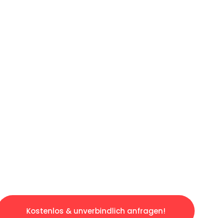
ICHES ANGEBOT IN
UNTER 60 S
gslosen & sorgenfreien Umzug in Wien: Erlebe
taltet. Lassen Sie uns den schweren Teil übe
tspannten und kostengünstigen Servive!
Kostenlos & unverbindlich anfragen!