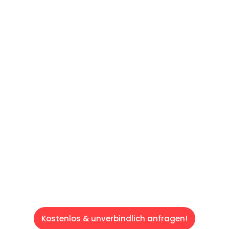
UNVERBINDLICHES ANGEBOT IN
UNTER 60 SEKUNDEN
:
Machen Sie sich bereit für einen
reibungslosen & sorgenfreien Umzug in Wien:
Erleben Sie, wie unser Expertenteam Ihren
Umzug schnell, sicher und effizient gestaltet.
Lassen Sie uns den schweren Teil
übernehmen & freuen Sie sich auf einen
entspannten und kostengünstigen Servive!
Kostenlos & unverbindlich anfragen!