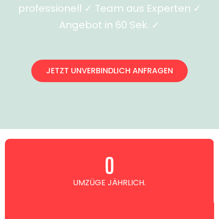
professionell ✓ Team aus Experten ✓
Angebot in 60 Sek. ✓
JETZT UNVERBINDLICH ANFRAGEN
0
UMZÜGE JÄHRLICH.