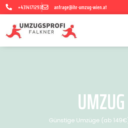
+4314171293
anfrage@ihr-umzug-wien.at
UMZUG 
Günstige Umzüge (ab 149€) 