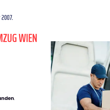
 2007.
MZUG WIEN
tunden
.