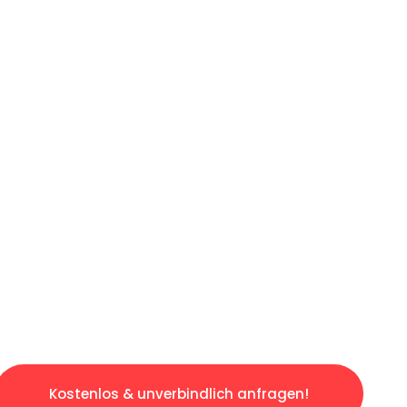
ICHES ANGEBOT IN
UNTER 60 S
gslosen & sorgenfreien Umzug in Wien: Erlebe
taltet. Lassen Sie uns den schweren Teil übe
tspannten und kostengünstigen Servive!
Kostenlos & unverbindlich anfragen!