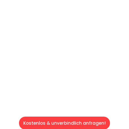
UNVERBINDLICHES ANGEBOT IN
UNTER 60 SEKUNDEN
:
Machen Sie sich bereit für einen
reibungslosen & sorgenfreien Umzug in Wien:
Erleben Sie, wie unser Expertenteam Ihren
Umzug schnell, sicher und effizient gestaltet.
Lassen Sie uns den schweren Teil
übernehmen & freuen Sie sich auf einen
entspannten und kostengünstigen Servive!
Kostenlos & unverbindlich anfragen!