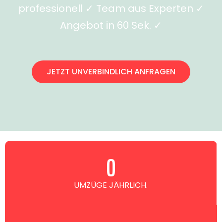
professionell ✓ Team aus Experten ✓
Angebot in 60 Sek. ✓
JETZT UNVERBINDLICH ANFRAGEN
0
UMZÜGE JÄHRLICH.