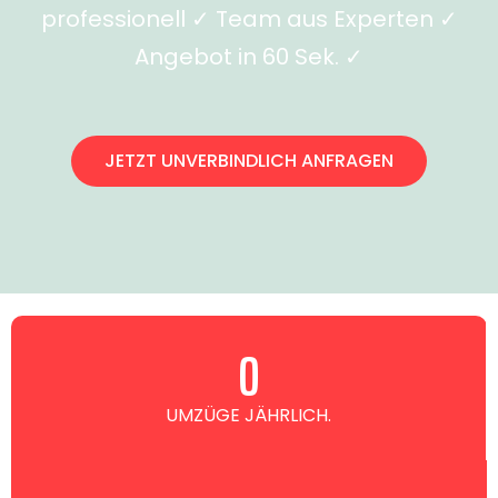
professionell ✓ Team aus Experten ✓
Angebot in 60 Sek. ✓
JETZT UNVERBINDLICH ANFRAGEN
0
UMZÜGE JÄHRLICH.