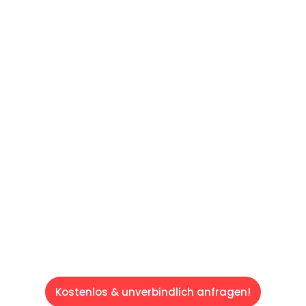
UNVERBINDLICHES ANGEBOT IN
UNTER 60 SEKUNDEN
:
Machen Sie sich bereit für einen
reibungslosen & sorgenfreien Umzug in Wien:
Erleben Sie, wie unser Expertenteam Ihren
Umzug schnell, sicher und effizient gestaltet.
Lassen Sie uns den schweren Teil
übernehmen & freuen Sie sich auf einen
entspannten und kostengünstigen Servive!
Kostenlos & unverbindlich anfragen!