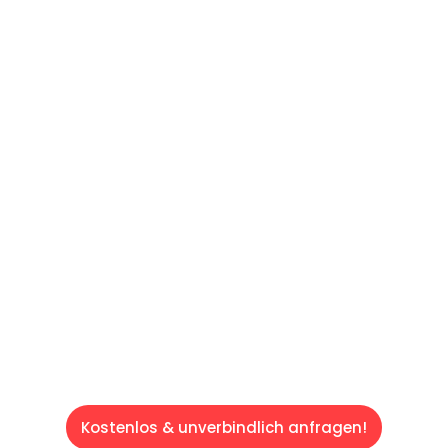
UNVERBINDLICHES ANGEBOT IN
UNTER 60 SEKUNDEN
:
Machen Sie sich bereit für einen
reibungslosen & sorgenfreien Umzug in Wien:
Erleben Sie, wie unser Expertenteam Ihren
Umzug schnell, sicher und effizient gestaltet.
Lassen Sie uns den schweren Teil
übernehmen & freuen Sie sich auf einen
entspannten und kostengünstigen Servive!
Kostenlos & unverbindlich anfragen!