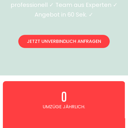
professionell ✓ Team aus Experten ✓
Angebot in 60 Sek. ✓
JETZT UNVERBINDLICH ANFRAGEN
0
UMZÜGE JÄHRLICH.