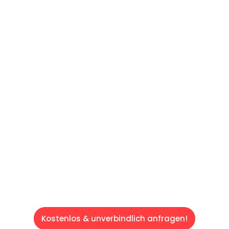
UNVERBINDLICHES ANGEBOT IN
UNTER 60 SEKUNDEN
:
Machen Sie sich bereit für einen
reibungslosen & sorgenfreien Umzug in Wien:
Erleben Sie, wie unser Expertenteam Ihren
Umzug schnell, sicher und effizient gestaltet.
Lassen Sie uns den schweren Teil
übernehmen & freuen Sie sich auf einen
entspannten und kostengünstigen Servive!
Kostenlos & unverbindlich anfragen!