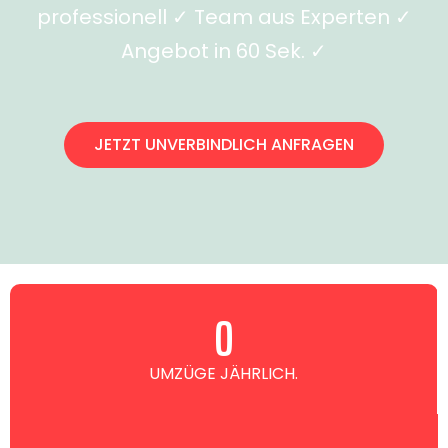
professionell ✓ Team aus Experten ✓
Angebot in 60 Sek. ✓
JETZT UNVERBINDLICH ANFRAGEN
0
UMZÜGE JÄHRLICH.