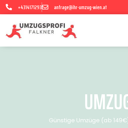
+4314171293
anfrage@ihr-umzug-wien.at
UMZUG
Günstige Umzüge (ab 149€) 