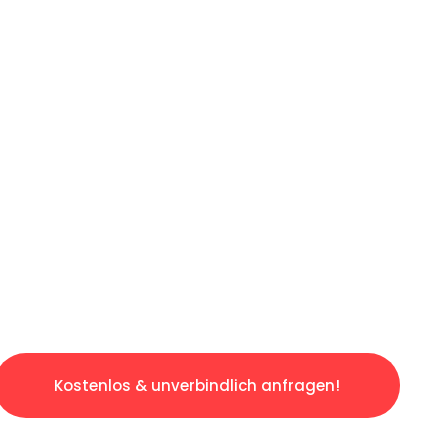
ICHES ANGEBOT IN
UNTER 60 S
gslosen & sorgenfreien Umzug in Wien: Erlebe
taltet. Lassen Sie uns den schweren Teil übe
tspannten und kostengünstigen Servive!
Kostenlos & unverbindlich anfragen!