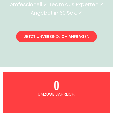
professionell ✓ Team aus Experten ✓
Angebot in 60 Sek. ✓
JETZT UNVERBINDLICH ANFRAGEN
0
UMZÜGE JÄHRLICH.