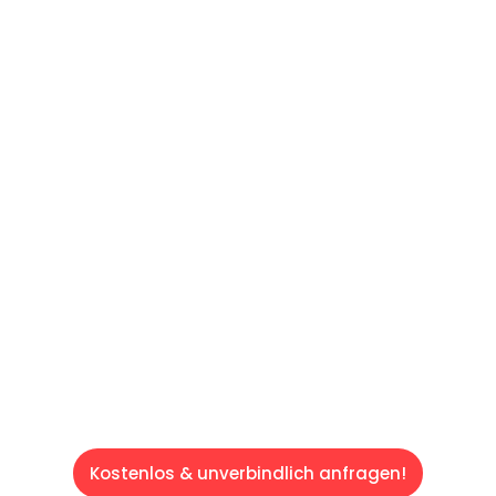
UNVERBINDLICHES ANGEBOT IN
UNTER 60 SEKUNDEN
:
Machen Sie sich bereit für einen
reibungslosen & sorgenfreien Umzug in Wien:
Erleben Sie, wie unser Expertenteam Ihren
Umzug schnell, sicher und effizient gestaltet.
Lassen Sie uns den schweren Teil
übernehmen & freuen Sie sich auf einen
entspannten und kostengünstigen Servive!
Kostenlos & unverbindlich anfragen!