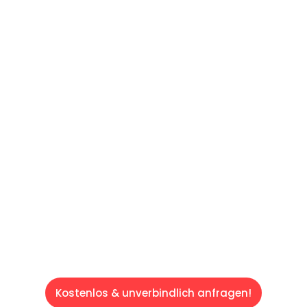
UNVERBINDLICHES ANGEBOT IN
UNTER 60 SEKUNDEN
:
Machen Sie sich bereit für einen
reibungslosen & sorgenfreien Umzug in Wien:
Erleben Sie, wie unser Expertenteam Ihren
Umzug schnell, sicher und effizient gestaltet.
Lassen Sie uns den schweren Teil
übernehmen & freuen Sie sich auf einen
entspannten und kostengünstigen Servive!
Kostenlos & unverbindlich anfragen!