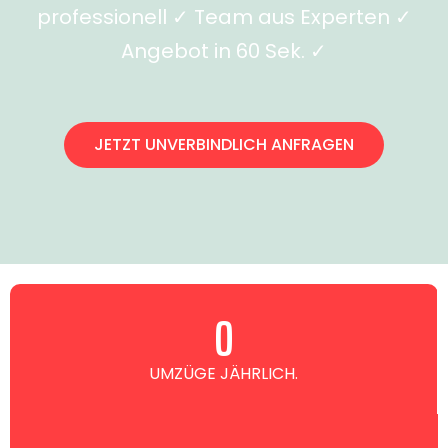
professionell ✓ Team aus Experten ✓
Angebot in 60 Sek. ✓
JETZT UNVERBINDLICH ANFRAGEN
0
UMZÜGE JÄHRLICH.