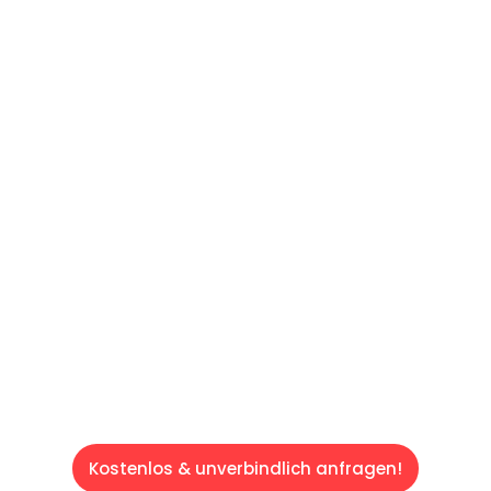
UNVERBINDLICHES ANGEBOT IN
UNTER 60 SEKUNDEN
:
Machen Sie sich bereit für einen
reibungslosen & sorgenfreien Umzug in Wien:
Erleben Sie, wie unser Expertenteam Ihren
Umzug schnell, sicher und effizient gestaltet.
Lassen Sie uns den schweren Teil
übernehmen & freuen Sie sich auf einen
entspannten und kostengünstigen Servive!
Kostenlos & unverbindlich anfragen!