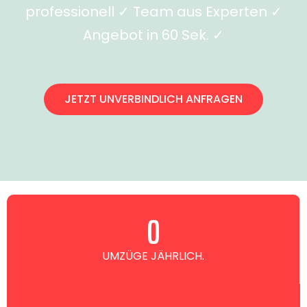
professionell ✓ Team aus Experten ✓
Angebot in 60 Sek. ✓
JETZT UNVERBINDLICH ANFRAGEN
0
UMZÜGE JÄHRLICH.