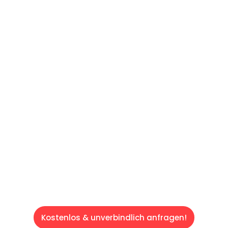
UNVERBINDLICHES ANGEBOT IN
UNTER 60 SEKUNDEN
:
Machen Sie sich bereit für einen
reibungslosen & sorgenfreien Umzug in Wien:
Erleben Sie, wie unser Expertenteam Ihren
Umzug schnell, sicher und effizient gestaltet.
Lassen Sie uns den schweren Teil
übernehmen & freuen Sie sich auf einen
entspannten und kostengünstigen Servive!
Kostenlos & unverbindlich anfragen!