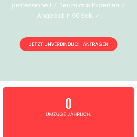
professionell ✓ Team aus Experten ✓
Angebot in 60 Sek. ✓
JETZT UNVERBINDLICH ANFRAGEN
0
UMZÜGE JÄHRLICH.