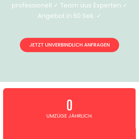
professionell ✓ Team aus Experten ✓
Angebot in 60 Sek. ✓
JETZT UNVERBINDLICH ANFRAGEN
0
UMZÜGE JÄHRLICH.