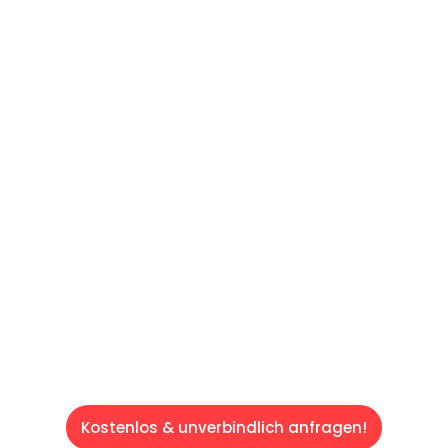
UNVERBINDLICHES ANGEBOT IN
UNTER 60 SEKUNDEN
:
Machen Sie sich bereit für einen
reibungslosen & sorgenfreien Umzug in Wien:
Erleben Sie, wie unser Expertenteam Ihren
Umzug schnell, sicher und effizient gestaltet.
Lassen Sie uns den schweren Teil
übernehmen & freuen Sie sich auf einen
entspannten und kostengünstigen Servive!
Kostenlos & unverbindlich anfragen!