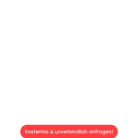
UNVERBINDLICHES ANGEBOT IN
UNTER 60 SEKUNDEN
:
Machen Sie sich bereit für einen
reibungslosen & sorgenfreien Umzug in Wien:
Erleben Sie, wie unser Expertenteam Ihren
Umzug schnell, sicher und effizient gestaltet.
Lassen Sie uns den schweren Teil
übernehmen & freuen Sie sich auf einen
entspannten und kostengünstigen Servive!
Kostenlos & unverbindlich anfragen!