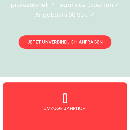
professionell ✓ Team aus Experten ✓
Angebot in 60 Sek. ✓
JETZT UNVERBINDLICH ANFRAGEN
0
UMZÜGE JÄHRLICH.