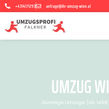
+4314171293
anfrage@ihr-umzug-wien.at
UMZUG WIE
Günstige Umzüge (ab 149€) 