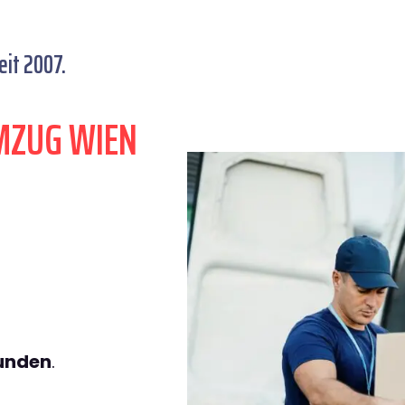
it 2007.
MZUG WIEN
tunden
.