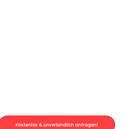
ICHES ANGEBOT IN
UNTER 60 S
gslosen & sorgenfreien Umzug in Wien: Erlebe
taltet. Lassen Sie uns den schweren Teil übe
tspannten und kostengünstigen Servive!
Kostenlos & unverbindlich anfragen!