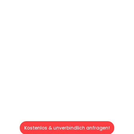
UNVERBINDLICHES ANGEBOT IN
UNTER 60 SEKUNDEN
:
Machen Sie sich bereit für einen
reibungslosen & sorgenfreien Umzug in Wien:
Erleben Sie, wie unser Expertenteam Ihren
Umzug schnell, sicher und effizient gestaltet.
Lassen Sie uns den schweren Teil
übernehmen & freuen Sie sich auf einen
entspannten und kostengünstigen Servive!
Kostenlos & unverbindlich anfragen!