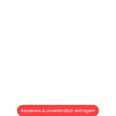
UNVERBINDLICHES ANGEBOT IN
UNTER 60 SEKUNDEN
:
Machen Sie sich bereit für einen
reibungslosen & sorgenfreien Umzug in Wien:
Erleben Sie, wie unser Expertenteam Ihren
Umzug schnell, sicher und effizient gestaltet.
Lassen Sie uns den schweren Teil
übernehmen & freuen Sie sich auf einen
entspannten und kostengünstigen Servive!
Kostenlos & unverbindlich anfragen!