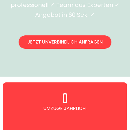
professionell ✓ Team aus Experten ✓
Angebot in 60 Sek. ✓
JETZT UNVERBINDLICH ANFRAGEN
0
UMZÜGE JÄHRLICH.