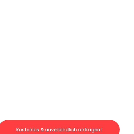
ICHES ANGEBOT IN
UNTER 60 S
gslosen & sorgenfreien Umzug in Wien: Erlebe
taltet. Lassen Sie uns den schweren Teil übe
tspannten und kostengünstigen Servive!
Kostenlos & unverbindlich anfragen!