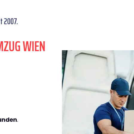
t 2007.
MZUG WIEN
tunden
.