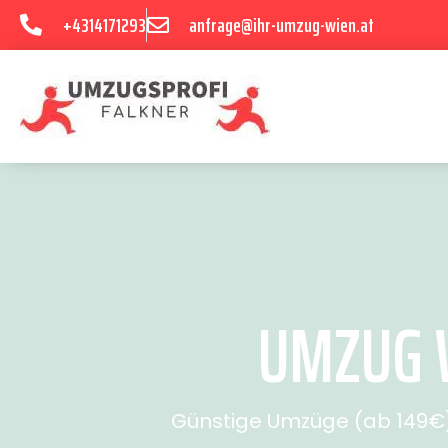
+4314171293
anfrage@ihr-umzug-wien.at
UMZUG W
Günstige Umzüge (ab 149€) 