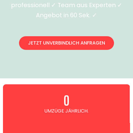
professionell ✓ Team aus Experten ✓
Angebot in 60 Sek. ✓
JETZT UNVERBINDLICH ANFRAGEN
0
UMZÜGE JÄHRLICH.