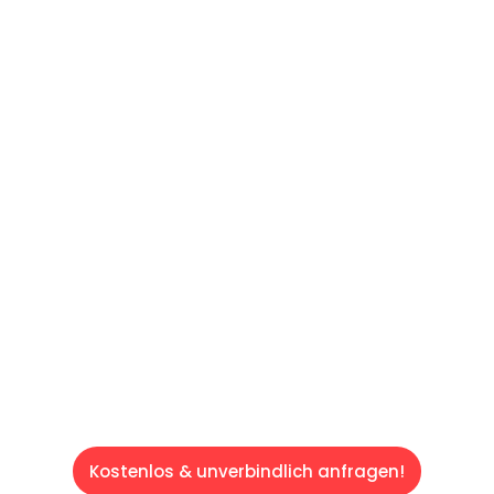
UNVERBINDLICHES ANGEBOT IN
UNTER 60 SEKUNDEN
:
Machen Sie sich bereit für einen
reibungslosen & sorgenfreien Umzug in Wien:
Erleben Sie, wie unser Expertenteam Ihren
Umzug schnell, sicher und effizient gestaltet.
Lassen Sie uns den schweren Teil
übernehmen & freuen Sie sich auf einen
entspannten und kostengünstigen Servive!
Kostenlos & unverbindlich anfragen!