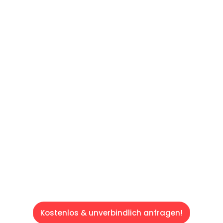
UNVERBINDLICHES ANGEBOT IN
UNTER 60 SEKUNDEN
:
Machen Sie sich bereit für einen
reibungslosen & sorgenfreien Umzug in Wien:
Erleben Sie, wie unser Expertenteam Ihren
Umzug schnell, sicher und effizient gestaltet.
Lassen Sie uns den schweren Teil
übernehmen & freuen Sie sich auf einen
entspannten und kostengünstigen Servive!
Kostenlos & unverbindlich anfragen!