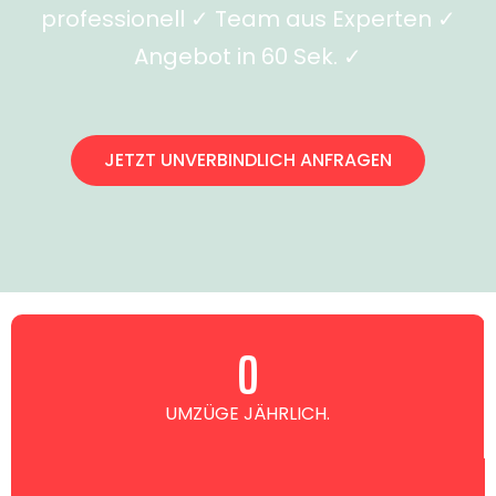
professionell ✓ Team aus Experten ✓
Angebot in 60 Sek. ✓
JETZT UNVERBINDLICH ANFRAGEN
0
UMZÜGE JÄHRLICH.