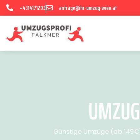
+4314171293
anfrage@ihr-umzug-wien.at
UMZUG 
Günstige Umzüge (ab 149€) 