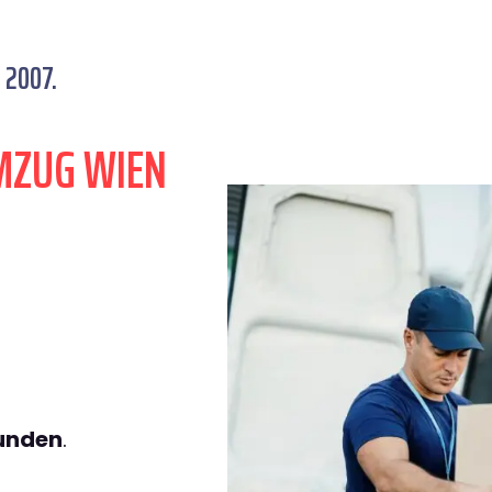
 2007.
MZUG WIEN
tunden
.