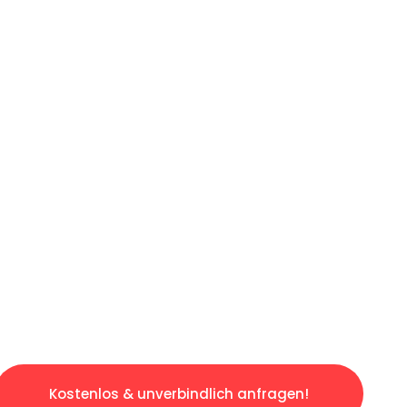
ICHES ANGEBOT IN
UNTER 60 S
gslosen & sorgenfreien Umzug in Wien: Erlebe
taltet. Lassen Sie uns den schweren Teil übe
tspannten und kostengünstigen Servive!
Kostenlos & unverbindlich anfragen!