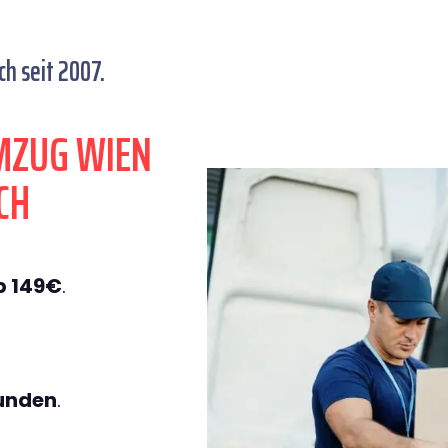
 seit 2007.
MZUG WIEN
CH
b 149€
.
tunden
.