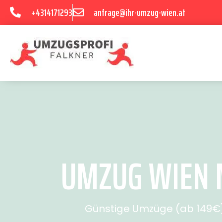
+4314171293
anfrage@ihr-umzug-wien.at
UMZUG WIEN 
Günstige Umzüge (ab 149€) 