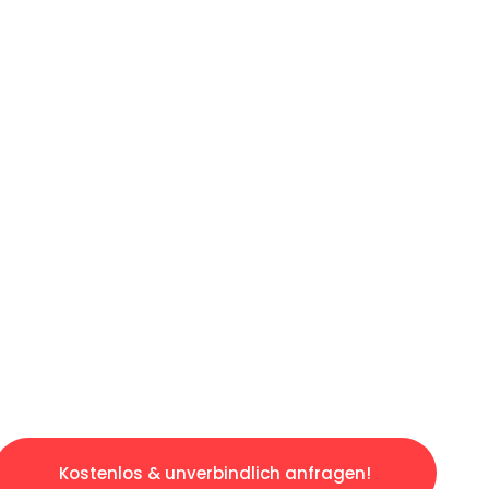
ICHES ANGEBOT IN
UNTER 60 S
gslosen & sorgenfreien Umzug in Wien: Erlebe
taltet. Lassen Sie uns den schweren Teil übe
tspannten und kostengünstigen Servive!
Kostenlos & unverbindlich anfragen!