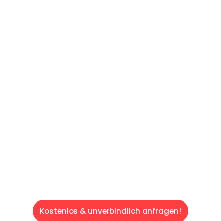
UNVERBINDLICHES ANGEBOT IN
UNTER 60 SEKUNDEN
:
Machen Sie sich bereit für einen
reibungslosen & sorgenfreien Umzug in Wien:
Erleben Sie, wie unser Expertenteam Ihren
Umzug schnell, sicher und effizient gestaltet.
Lassen Sie uns den schweren Teil
übernehmen & freuen Sie sich auf einen
entspannten und kostengünstigen Servive!
Kostenlos & unverbindlich anfragen!