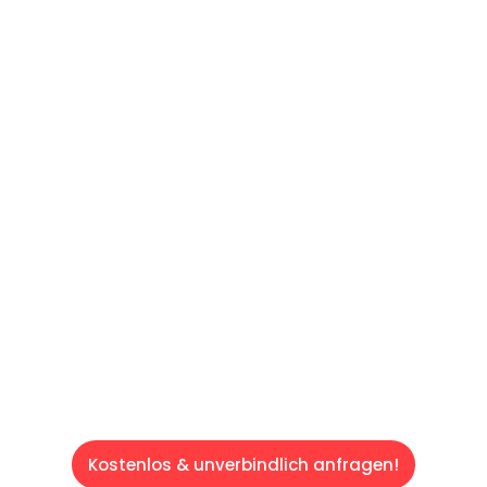
UNVERBINDLICHES ANGEBOT IN
UNTER 60 SEKUNDEN
:
Machen Sie sich bereit für einen
reibungslosen & sorgenfreien Umzug in Wien:
Erleben Sie, wie unser Expertenteam Ihren
Umzug schnell, sicher und effizient gestaltet.
Lassen Sie uns den schweren Teil
übernehmen & freuen Sie sich auf einen
entspannten und kostengünstigen Servive!
Kostenlos & unverbindlich anfragen!