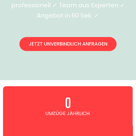
professionell ✓ Team aus Experten ✓
Angebot in 60 Sek. ✓
JETZT UNVERBINDLICH ANFRAGEN
0
UMZÜGE JÄHRLICH.