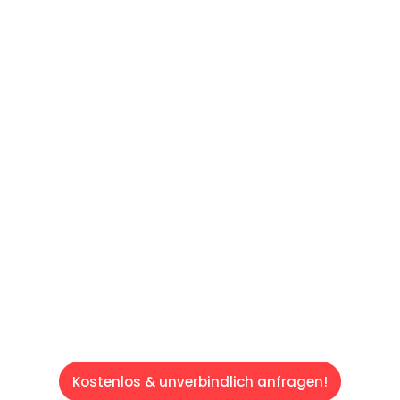
UNVERBINDLICHES ANGEBOT IN
UNTER 60 SEKUNDEN
:
Machen Sie sich bereit für einen
reibungslosen & sorgenfreien Umzug in Wien:
Erleben Sie, wie unser Expertenteam Ihren
Umzug schnell, sicher und effizient gestaltet.
Lassen Sie uns den schweren Teil
übernehmen & freuen Sie sich auf einen
entspannten und kostengünstigen Servive!
Kostenlos & unverbindlich anfragen!