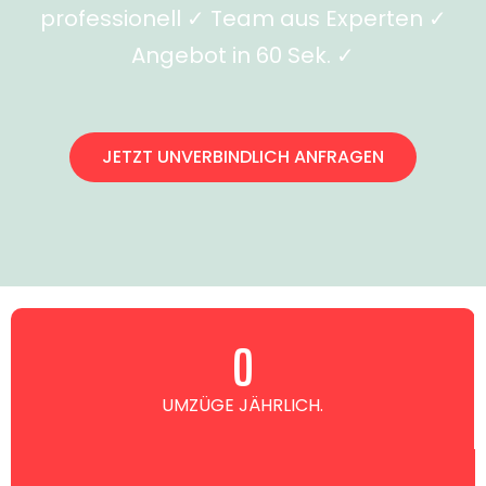
professionell ✓ Team aus Experten ✓
Angebot in 60 Sek. ✓
JETZT UNVERBINDLICH ANFRAGEN
0
UMZÜGE JÄHRLICH.