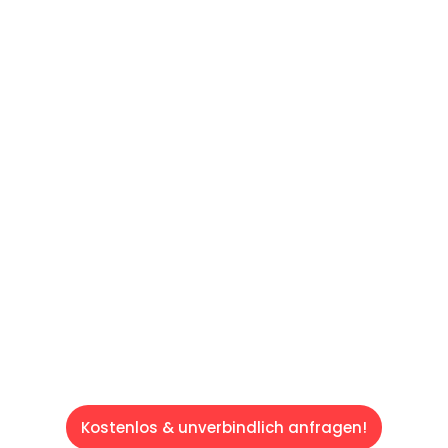
UNVERBINDLICHES ANGEBOT IN
UNTER 60 SEKUNDEN
:
Machen Sie sich bereit für einen
reibungslosen & sorgenfreien Umzug in Wien:
Erleben Sie, wie unser Expertenteam Ihren
Umzug schnell, sicher und effizient gestaltet.
Lassen Sie uns den schweren Teil
übernehmen & freuen Sie sich auf einen
entspannten und kostengünstigen Servive!
Kostenlos & unverbindlich anfragen!