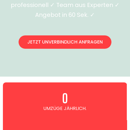
professionell ✓ Team aus Experten ✓
Angebot in 60 Sek. ✓
JETZT UNVERBINDLICH ANFRAGEN
0
UMZÜGE JÄHRLICH.