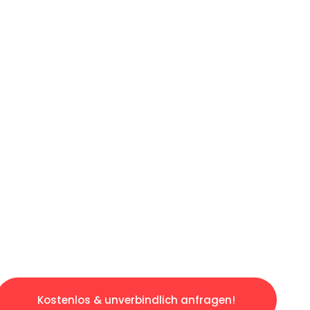
ICHES ANGEBOT IN
UNTER 60 S
gslosen & sorgenfreien Umzug in Wien: Erlebe
taltet. Lassen Sie uns den schweren Teil übe
tspannten und kostengünstigen Servive!
Kostenlos & unverbindlich anfragen!