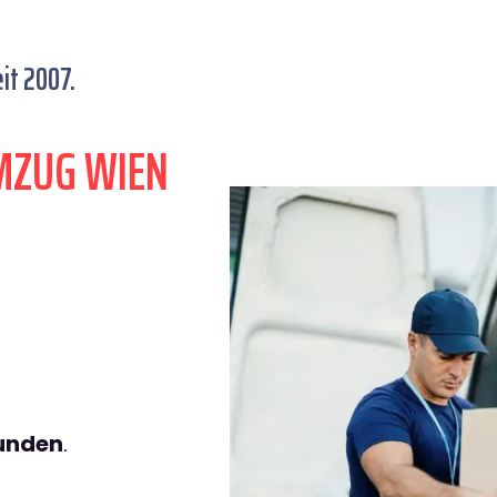
it 2007.
MZUG WIEN
tunden
.