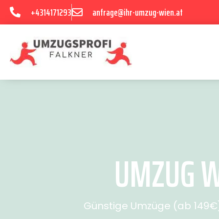
+4314171293
anfrage@ihr-umzug-wien.at
UMZUG WI
Günstige Umzüge (ab 149€) 