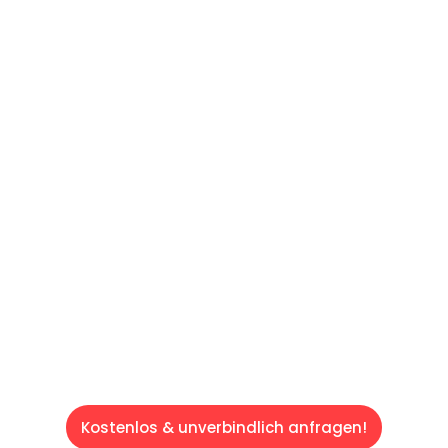
UNVERBINDLICHES ANGEBOT IN
UNTER 60 SEKUNDEN
:
Machen Sie sich bereit für einen
reibungslosen & sorgenfreien Umzug in Wien:
Erleben Sie, wie unser Expertenteam Ihren
Umzug schnell, sicher und effizient gestaltet.
Lassen Sie uns den schweren Teil
übernehmen & freuen Sie sich auf einen
entspannten und kostengünstigen Servive!
Kostenlos & unverbindlich anfragen!