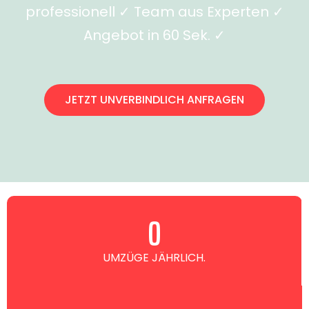
professionell ✓ Team aus Experten ✓
Angebot in 60 Sek. ✓
JETZT UNVERBINDLICH ANFRAGEN
0
UMZÜGE JÄHRLICH.