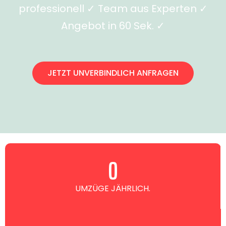
professionell ✓ Team aus Experten ✓
Angebot in 60 Sek. ✓
JETZT UNVERBINDLICH ANFRAGEN
0
UMZÜGE JÄHRLICH.