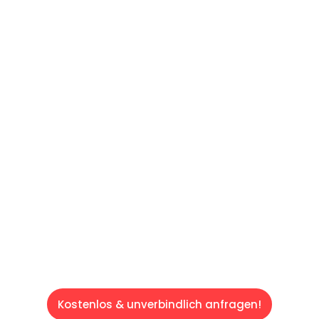
UNVERBINDLICHES ANGEBOT IN
UNTER 60 SEKUNDEN
:
Machen Sie sich bereit für einen
reibungslosen & sorgenfreien Umzug in Wien:
Erleben Sie, wie unser Expertenteam Ihren
Umzug schnell, sicher und effizient gestaltet.
Lassen Sie uns den schweren Teil
übernehmen & freuen Sie sich auf einen
entspannten und kostengünstigen Servive!
Kostenlos & unverbindlich anfragen!