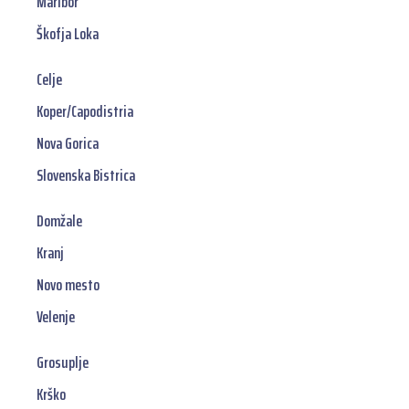
Maribor
Škofja Loka
Celje
Koper/Capodistria
Nova Gorica
Slovenska Bistrica
Domžale
Kranj
Novo mesto
Velenje
Grosuplje
Krško