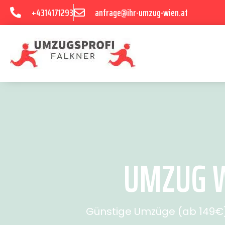
+4314171293
anfrage@ihr-umzug-wien.at
UMZUG W
Günstige Umzüge (ab 149€) 