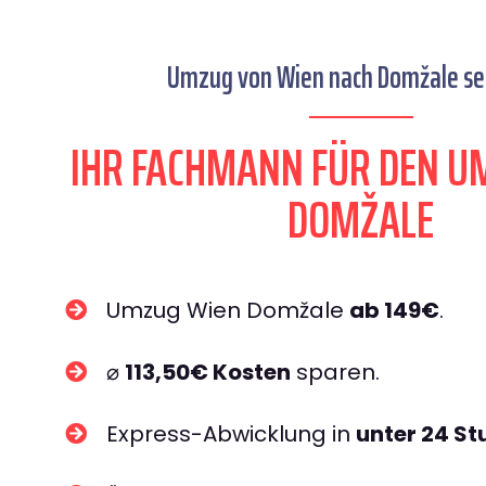
Umzug von Wien nach Domžale sei
IHR FACHMANN FÜR DEN U
DOMŽALE
Umzug Wien Domžale
ab 149€
.
⌀
113,50€ Kosten
sparen.
Express-Abwicklung in
unter 24 S