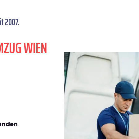
t 2007.
MZUG WIEN
tunden
.