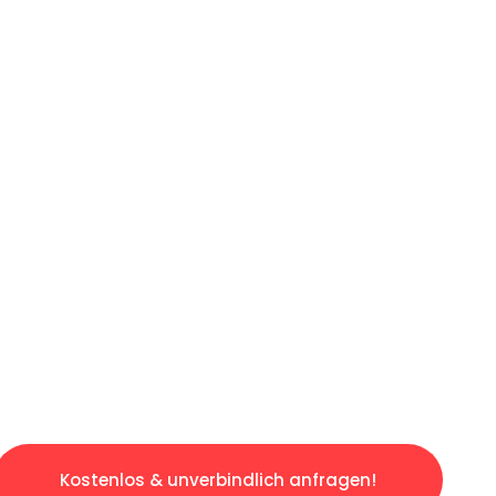
ICHES ANGEBOT IN
UNTER 60 S
gslosen & sorgenfreien Umzug in Wien: Erlebe
taltet. Lassen Sie uns den schweren Teil übe
tspannten und kostengünstigen Servive!
Kostenlos & unverbindlich anfragen!