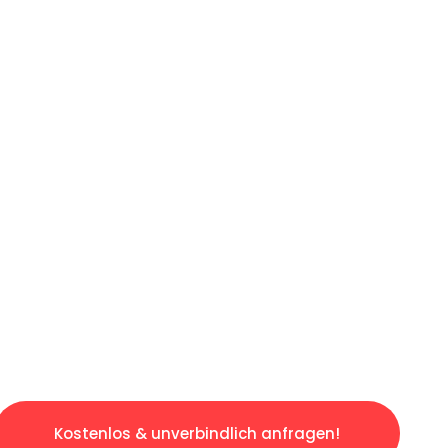
ICHES ANGEBOT IN
UNTER 60 S
gslosen & sorgenfreien Umzug in Wien: Erlebe
taltet. Lassen Sie uns den schweren Teil übe
tspannten und kostengünstigen Servive!
Kostenlos & unverbindlich anfragen!