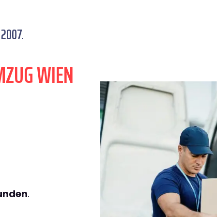
 2007.
MZUG WIEN
tunden
.