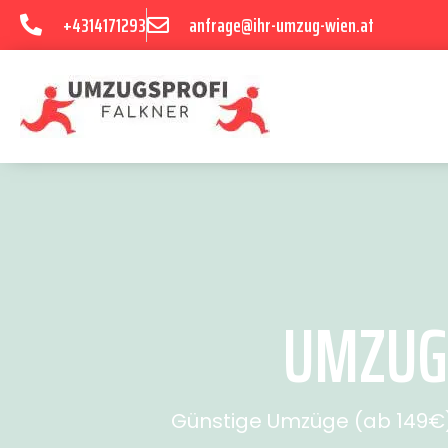
+4314171293
anfrage@ihr-umzug-wien.at
UMZUG 
Günstige Umzüge (ab 149€) 