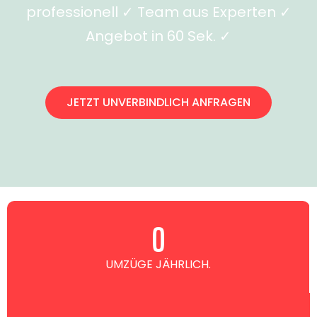
professionell ✓ Team aus Experten ✓
Angebot in 60 Sek. ✓
JETZT UNVERBINDLICH ANFRAGEN
0
UMZÜGE JÄHRLICH.