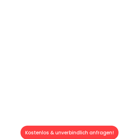
UNVERBINDLICHES ANGEBOT IN
UNTER 60 SEKUNDEN
:
Machen Sie sich bereit für einen
reibungslosen & sorgenfreien Umzug in Wien:
Erleben Sie, wie unser Expertenteam Ihren
Umzug schnell, sicher und effizient gestaltet.
Lassen Sie uns den schweren Teil
übernehmen & freuen Sie sich auf einen
entspannten und kostengünstigen Servive!
Kostenlos & unverbindlich anfragen!