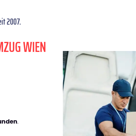
it 2007.
MZUG WIEN
tunden
.