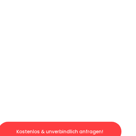
ICHES ANGEBOT IN
UNTER 60 S
gslosen & sorgenfreien Umzug in Wien: Erlebe
taltet. Lassen Sie uns den schweren Teil übe
tspannten und kostengünstigen Servive!
Kostenlos & unverbindlich anfragen!