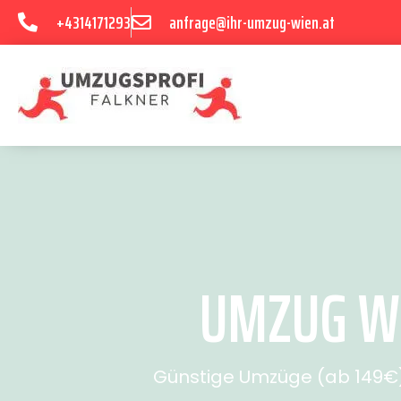
+4314171293
anfrage@ihr-umzug-wien.at
UMZUG WI
Günstige Umzüge (ab 149€) 