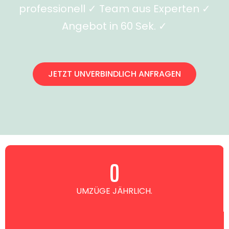
professionell ✓ Team aus Experten ✓
Angebot in 60 Sek. ✓
JETZT UNVERBINDLICH ANFRAGEN
0
UMZÜGE JÄHRLICH.