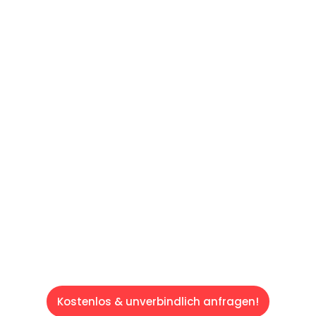
UNVERBINDLICHES ANGEBOT IN
UNTER 60 SEKUNDEN
:
Machen Sie sich bereit für einen
reibungslosen & sorgenfreien Umzug in Wien:
Erleben Sie, wie unser Expertenteam Ihren
Umzug schnell, sicher und effizient gestaltet.
Lassen Sie uns den schweren Teil
übernehmen & freuen Sie sich auf einen
entspannten und kostengünstigen Servive!
Kostenlos & unverbindlich anfragen!