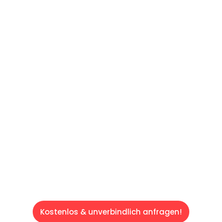
UNVERBINDLICHES ANGEBOT IN
UNTER 60 SEKUNDEN
:
Machen Sie sich bereit für einen
reibungslosen & sorgenfreien Umzug in Wien:
Erleben Sie, wie unser Expertenteam Ihren
Umzug schnell, sicher und effizient gestaltet.
Lassen Sie uns den schweren Teil
übernehmen & freuen Sie sich auf einen
entspannten und kostengünstigen Servive!
Kostenlos & unverbindlich anfragen!