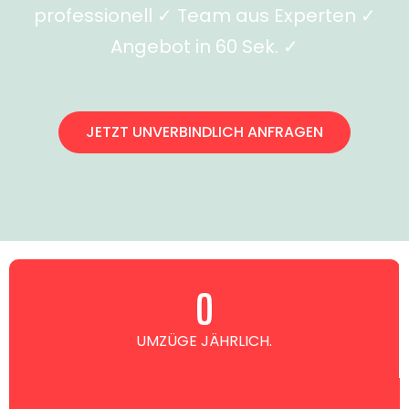
professionell ✓ Team aus Experten ✓
Angebot in 60 Sek. ✓
JETZT UNVERBINDLICH ANFRAGEN
0
UMZÜGE JÄHRLICH.