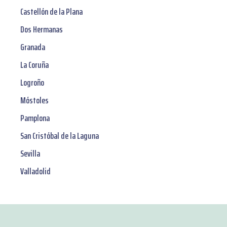
Castellón de la Plana
Dos Hermanas
Granada
La Coruña
Logroño
Móstoles
Pamplona
San Cristóbal de la Laguna
Sevilla
Valladolid