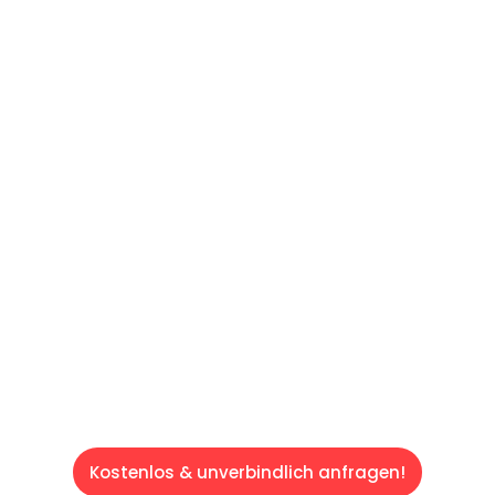
UNVERBINDLICHES ANGEBOT IN
UNTER 60 SEKUNDEN
:
Machen Sie sich bereit für einen
reibungslosen & sorgenfreien Umzug in Wien:
Erleben Sie, wie unser Expertenteam Ihren
Umzug schnell, sicher und effizient gestaltet.
Lassen Sie uns den schweren Teil
übernehmen & freuen Sie sich auf einen
entspannten und kostengünstigen Servive!
Kostenlos & unverbindlich anfragen!