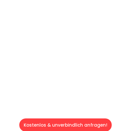
UNVERBINDLICHES ANGEBOT IN
UNTER 60 SEKUNDEN
:
Machen Sie sich bereit für einen
reibungslosen & sorgenfreien Umzug in Wien:
Erleben Sie, wie unser Expertenteam Ihren
Umzug schnell, sicher und effizient gestaltet.
Lassen Sie uns den schweren Teil
übernehmen & freuen Sie sich auf einen
entspannten und kostengünstigen Servive!
Kostenlos & unverbindlich anfragen!