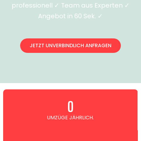
professionell ✓ Team aus Experten ✓
Angebot in 60 Sek. ✓
JETZT UNVERBINDLICH ANFRAGEN
0
UMZÜGE JÄHRLICH.