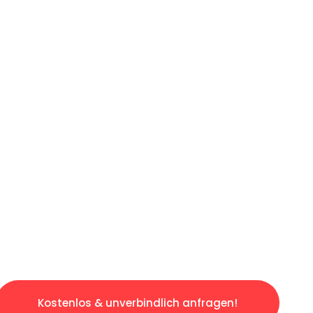
ICHES ANGEBOT IN
UNTER 60 S
gslosen & sorgenfreien Umzug in Wien: Erlebe
taltet. Lassen Sie uns den schweren Teil übe
tspannten und kostengünstigen Servive!
Kostenlos & unverbindlich anfragen!