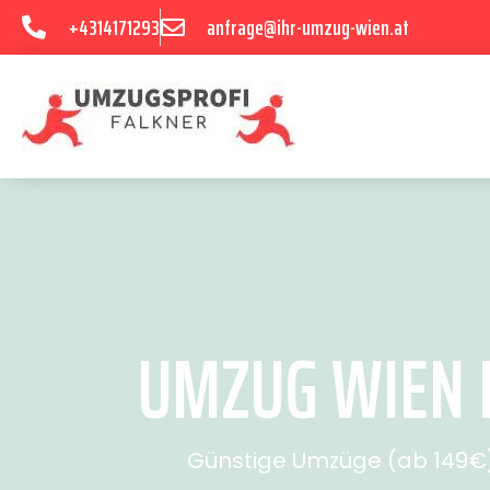
+4314171293
anfrage@ihr-umzug-wien.at
UMZUG WIEN R
Günstige Umzüge (ab 149€) 