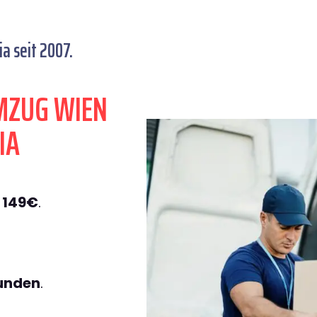
a seit 2007.
MZUG WIEN
IA
 149€
.
tunden
.